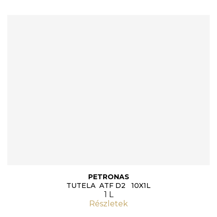
PETRONAS
TUTELA ATF D2 10X1L
1 L
Részletek