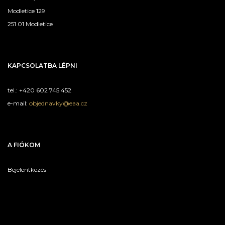
Modletice 129
251 01 Modletice
KAPCSOLATBA LÉPNI
tel.: +420 602 745 452
e-mail:
objednavky@eaa.cz
A FIÓKOM
Bejelentkezés