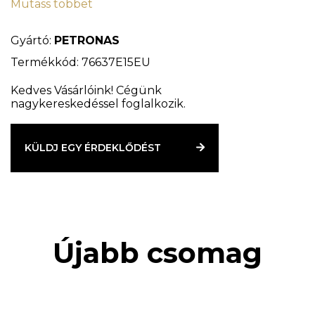
Mutass többet
úgy terveztek, hogy optimális szinkronizáló
teljesítményt és alkatrészek tartósságát biztosítsa.
Specifikációk:
Gyártó:
PETRONAS
API GL-4
Termékkód: 76637E15EU
Kedves Vásárlóink! Cégünk
nagykereskedéssel foglalkozik.
KÜLDJ EGY ÉRDEKLŐDÉST
Újabb csomag