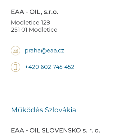
EAA - OIL, s.r.o.
Modletice 129
251 01 Modletice
praha@eaa.cz
+420 602 745 452
Működés Szlovákia
EAA - OIL SLOVENSKO s. r. o.