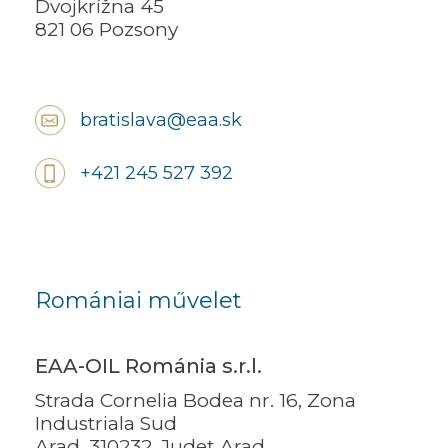
Dvojkrížna 45
821 06 Pozsony
bratislava@eaa.sk
+421 245 527 392
Romániai művelet
EAA-OIL Románia s.r.l.
Strada Cornelia Bodea nr. 16, Zona
Industriala Sud
Arad, 310232, Județ Arad