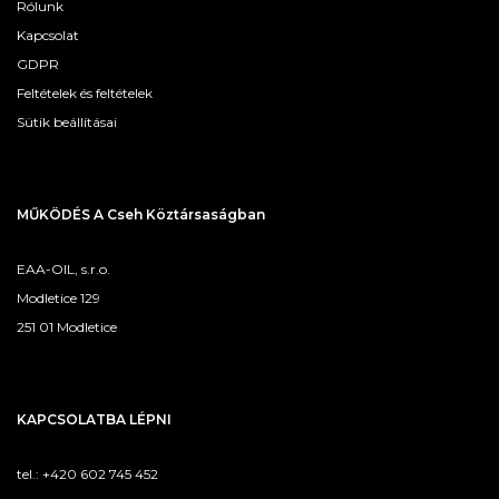
Rólunk
Kapcsolat
GDPR
Feltételek és feltételek
Sütik beállításai
MŰKÖDÉS A Cseh Köztársaságban
EAA-OIL, s.r.o.
Modletice 129
251 01 Modletice
KAPCSOLATBA LÉPNI
tel.: +420 602 745 452