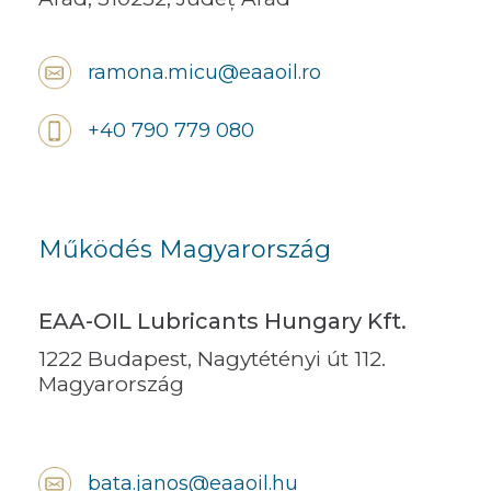
ramona.micu@eaaoil.ro
+40 790 779 080
Működés Magyarország
EAA-OIL Lubricants Hungary Kft.
1222 Budapest, Nagytétényi út 112.
Magyarország
bata.janos@eaaoil.hu