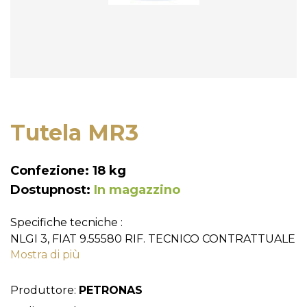
Tutela MR3
Confezione: 18 kg
Dostupnost:
In magazzino
Specifiche tecniche :
NLGI 3, FIAT 9.55580 RIF. TECNICO CONTRATTUALE
Mostra di più
N°F002.I90, IVECO 18-1810 CLASSE I, RIF. TECNICO
CONTRATTUALE. N°I002.I90
Produttore:
PETRONAS