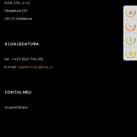
EAA-OIL, s.r.o.
Modletice 129
251 01 Modletice
A LUA LEGATURA
tel.: +420 602 745 452
e-mail:
objednavky@eaa.cz
CONTUL MEU
Autentificare