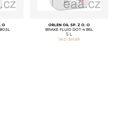
. O
ORLEN OIL SP. Z O. O
B0,5L
BRAKE FLUID DOT-4 B5L
5 L
Vezi detalii