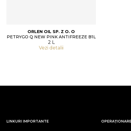
ORLEN OIL SP. Z O. O
PETRYGO Q NEW PINK ANTIFREEZE B1L
2 L
Vezi detalii
LINKURI IMPORTANTE
OPERAȚIONARE 