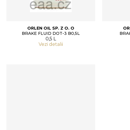
ORLEN OIL SP. Z O. O
OR
BRAKE FLUID DOT-3 B0,5L
BRAK
0,5 L
Vezi detalii