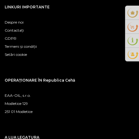
LINKURI IMPORTANTE
Despre noi
Contactați
GDPR
Termeni și condiții
Setări cookie
OPERAȚIONARE ÎN Republica Cehă
EAA-OIL, s.r.o.
Modletice 129
251 01 Modletice
A LUA LEGATURA