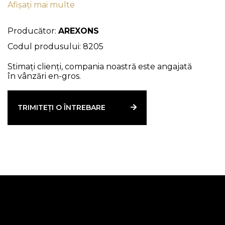
Afișați mai multe
mare de degresare. Acționează rapid și delicat
pe mâinile foarte murdare, lăsând un parfum
plăcut și un efect puternic de hidratare.
Producător:
AREXONS
Codul produsului: 8205
Stimați clienți, compania noastră este angajată
în vânzări en-gros.
TRIMITEȚI O ÎNTREBARE