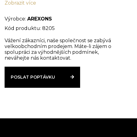
Zobrazit více
odmašťovací schopností. Působí rychle a šetrně
na silně znečištěné ruce, zanechává příjemnou vůni
a výrazný zvláčňující účinek.
Výrobce:
AREXONS
Kód produktu: 8205
Vážení zákazníci, naše společnost se zabývá
velkoobchodním prodejem. Máte-li zájem o
spolupráci za výhodnějších podmínek,
neváhejte nás kontaktovat.
POSLAT POPTÁVKU