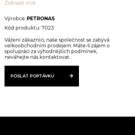
Zobrazit více
navržen tak, aby leštil, čistil, revitalizoval a chránil
pneumatiky a navracel jim jejich původní barvy.
Díky speciálnímu složení proti stárnutí jsou
Výrobce:
PETRONAS
pneumatiky pružné jako nové a brání tvrdnutí a
Kód produktu: 7023
praskání sluncem.
Vážení zákazníci, naše společnost se zabývá
velkoobchodním prodejem. Máte-li zájem o
spolupráci za výhodnějších podmínek,
neváhejte nás kontaktovat.
POSLAT POPTÁVKU