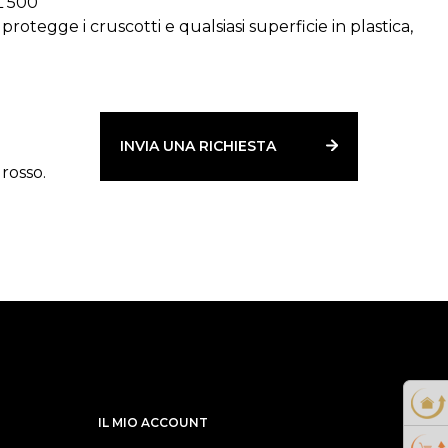
 500
otegge i cruscotti e qualsiasi superficie in plastica,
va formula neutralizzante pulisce a fondo la
i presenti sul panno ed eliminando l'odore di fumo.
.
INVIA UNA RICHIESTA
grosso.
IL MIO ACCOUNT