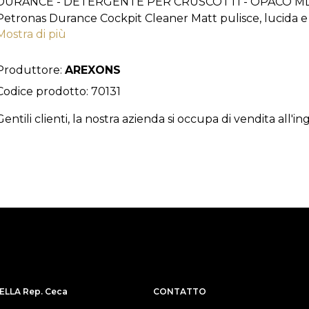
DURANCE - DETERGENTE PER CRUSCOTTI - OPACO ML
Petronas Durance Cockpit Cleaner Matt pulisce, lucida e pr
Mostra di più
similpelle, gomma, noce e legno dell'auto. La sua esclusi
superficie trattata, rimuovendo la polvere e gli allergen
Petronas Durance Cockpit Cleaner Matt contiene silicone
Produttore:
AREXONS
Codice prodotto: 70131
Gentili clienti, la nostra azienda si occupa di vendita all'in
LLA Rep. Ceca
CONTATTO