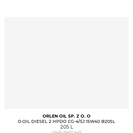
ORLEN OIL SP. Z O. O
O.OIL DIESEL 2 HPDO CG-4/SJ 15W40 B205L
205 L
Vedi dettagli