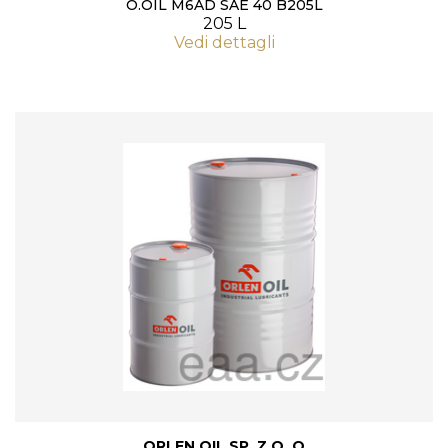
O.OIL M6AD SAE 40 B205L
205 L
Vedi dettagli
ORLEN OIL SP. Z O. O