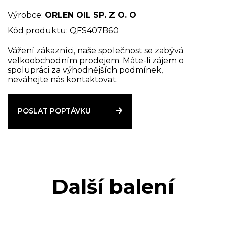
komponent zajišťuje bezpečný provoz motoru za
všech jízdních podmínek. Zaručuje: • vynikající
Výrobce:
ORLEN OIL SP. Z O. O
údržbu motoru v čistotě, • účinné mazání i při
Kód produktu: QFS407B60
velkém zatížení, • vynikající odvod tepla ze systému,
• účinné utěsnění pístu - pístních kroužků -
Vážení zákazníci, naše společnost se zabývá
velkoobchodním prodejem. Máte-li zájem o
systému vložky válců, • ochrana proti korozi.
spolupráci za výhodnějších podmínek,
neváhejte nás kontaktovat.
POSLAT POPTÁVKU
Další balení