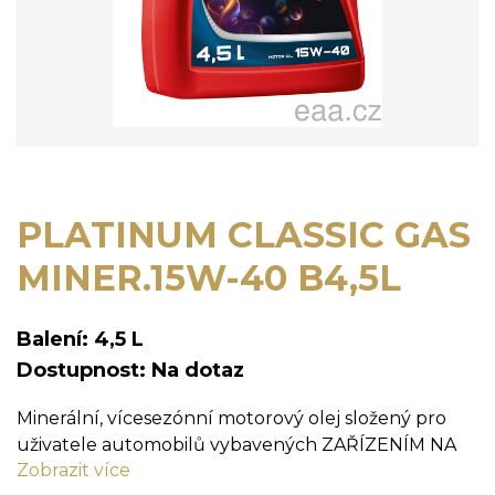
PLATINUM CLASSIC GAS
MINER.15W-40 B4,5L
Balení: 4,5 L
Dostupnost: Na dotaz
Minerální, vícesezónní motorový olej složený pro
uživatele automobilů vybavených ZAŘÍZENÍM NA
Zobrazit více
LPG palivo. Dokonalá harmonie olejových