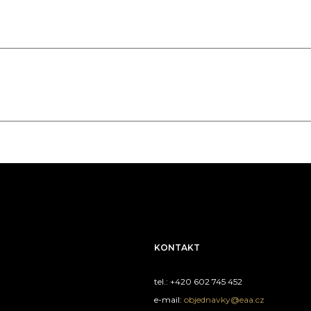
KONTAKT
tel.: +420 602 745 452
e-mail:
objednavky@eaa.cz