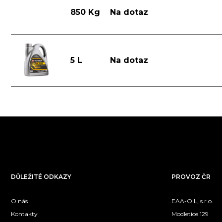
850 Kg
Na dotaz
5 L
Na dotaz
DŮLEŽITÉ ODKAZY
PROVOZ ČR
O nás
EAA-OIL, s.r.o.
Kontakty
Modletice 129