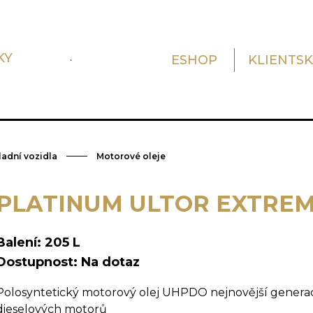
KY
.
ESHOP
KLIENTS
adní vozidla
Motorové oleje
PLATINUM ULTOR EXTREM
Balení: 205 L
Dostupnost: Na dotaz
Polosyntetický motorový olej UHPDO nejnovější generac
dieselových motorů