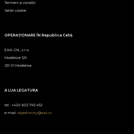
Termeni și condiții
Setări cookie
OPERAȚIONARE ÎN Republica Cehă
EAA-OIL, s.r.o.
Modletice 129
251 01 Modletice
A LUA LEGATURA
tel.: +420 602 745 452
e-mail:
objednavky@eaa.cz