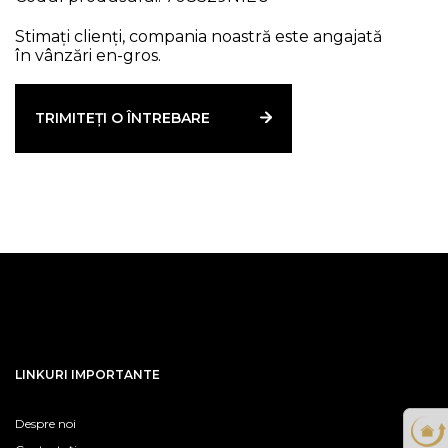
Stimați clienți, compania noastră este angajată
în vânzări en-gros.
TRIMITEȚI O ÎNTREBARE
LINKURI IMPORTANTE
Despre noi