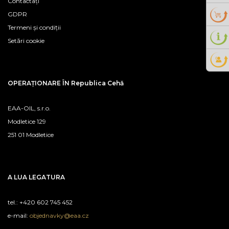
Contactați
GDPR
Termeni și condiții
Setări cookie
OPERAȚIONARE ÎN Republica Cehă
EAA-OIL, s.r.o.
Modletice 129
251 01 Modletice
A LUA LEGATURA
tel.: +420 602 745 452
e-mail:
objednavky@eaa.cz