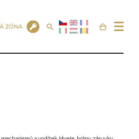
KÁ ZÓNA
mechanismů a vodítek (dveře, brány, zásuvky,