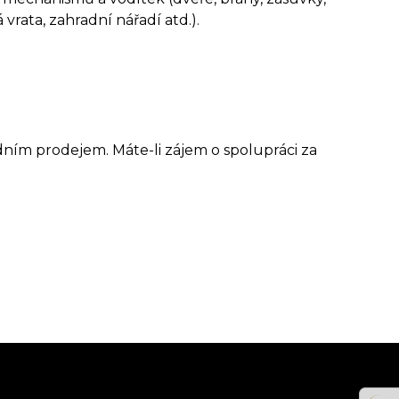
 vrata, zahradní nářadí atd.).
tší. 360 ° ventil umožňuje výdej produktu ve všech
ístupných bodů.
dním prodejem. Máte-li zájem o spolupráci za