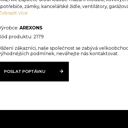
spotřebiče, zámky, kancelářské židle, ventilátory, garážová
Zobrazit více
OCHRANA: Chrání před korozí a vlhkostí.
Výrobce:
AREXONS
SNADNÉ POUŽITÍ: Díky gelové konzistenci je aplikace čis
Kód produktu: 2179
polohách. Sláma umožňuje přesné dosažení nejméně př
Vážení zákazníci, naše společnost se zabývá velkoobcho
výhodnějších podmínek, neváhejte nás kontaktovat.
POSLAT POPTÁVKU