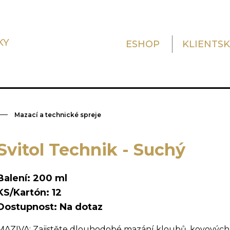
KY
ESHOP
KLIENTS
Mazací a technické spreje
Svitol Technik - Suchý
Balení: 200 ml
KS/Kartón: 12
Dostupnost: Na dotaz
MAZIVA: Zajistěte dlouhodobé mazání kloubů, kovových 