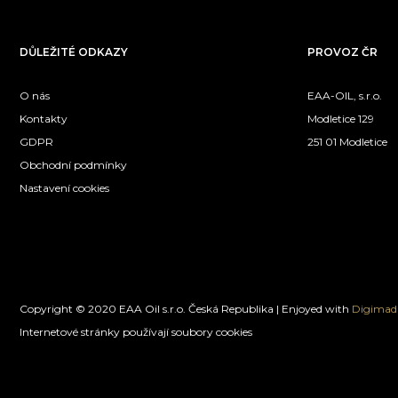
DŮLEŽITÉ ODKAZY
PROVOZ ČR
O nás
EAA-OIL, s.r.o.
Kontakty
Modletice 129
GDPR
251 01 Modletice
Obchodní podmínky
Nastavení cookies
Copyright © 2020 EAA Oil s.r.o. Česká Republika | Enjoyed with
Digimadi
Internetové stránky používají soubory cookies