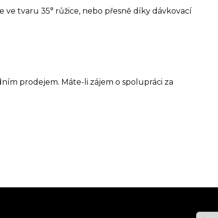
e ve tvaru 35° růžice, nebo přesně díky dávkovací
jsou vyrobeny z jediného propylenového komponentu,
a zadní straně dávkovače je bezpečnostní zámek,
říkání. Promazává, odblokovává, chrání, odstraňuje
dním prodejem. Máte-li zájem o spolupráci za