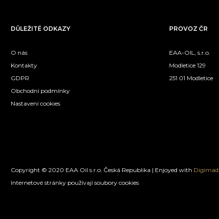
DŮLEŽITÉ ODKAZY
PROVOZ ČR
O nás
EAA-OIL, s.r.o.
Kontakty
Modletice 129
GDPR
251 01 Modletice
Obchodní podmínky
Nastavení cookies
Copyright © 2020 EAA Oil s.r.o. Česká Republika | Enjoyed with
Digimadi
Internetové stránky používají soubory cookies