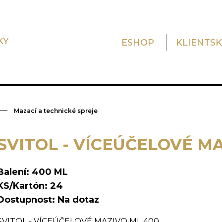
KY
ESHOP
KLIENTS
Mazací a technické spreje
SVITOL - VÍCEÚČELOVÉ M
Balení: 400 ML
KS/Kartón: 24
Dostupnost: Na dotaz
SVITOL - VÍCEÚČELOVÉ MAZIVO ML 400