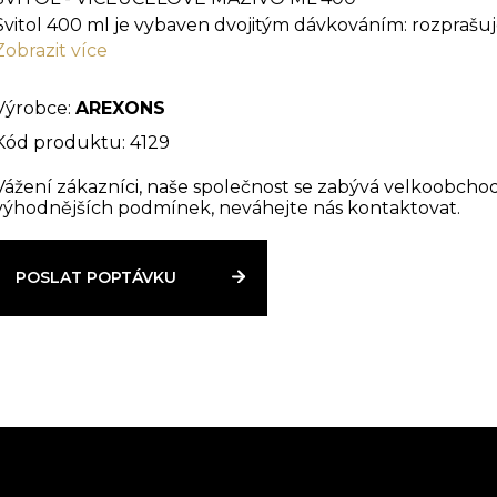
Svitol 400 ml je vybaven dvojitým dávkováním: rozprašuj
Zobrazit více
zabudované trubičce. Tělo a velké dávkovací tlačítko 
aby byla zaručena maximální odolnost a spolehlivost. N
který slouží jako pojistka, která zabraňuje náhodnému st
Výrobce:
AREXONS
vlhkost a čistí.
Kód produktu: 4129
Vážení zákazníci, naše společnost se zabývá velkoobcho
výhodnějších podmínek, neváhejte nás kontaktovat.
POSLAT POPTÁVKU