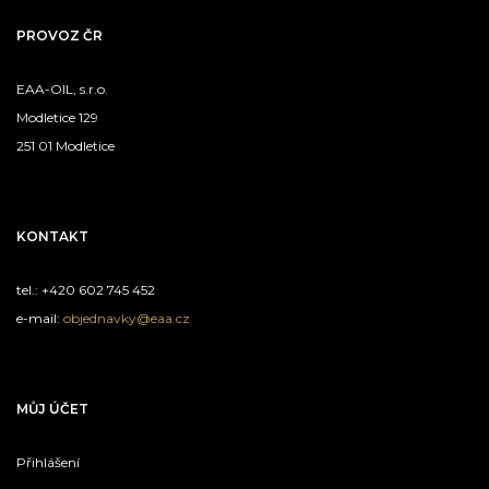
PROVOZ ČR
EAA-OIL, s.r.o.
Modletice 129
251 01 Modletice
KONTAKT
tel.: +420 602 745 452
e-mail:
objednavky@eaa.cz
MŮJ ÚČET
Přihlášení