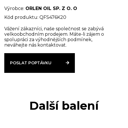
samozápalnými motory.
Výrobce:
ORLEN OIL SP. Z O. O
Ručím:
Kód produktu: QFS476K20
Ochrana motoru v nejkritičtějším okamžiku
Vážení zákazníci, naše společnost se zabývá
velkoobchodním prodejem. Máte-li zájem o
provozu, při studeném startu,
spolupráci za výhodnějších podmínek,
Udržování motoru během provozu v čistotě,
neváhejte nás kontaktovat.
Zachování vysokých mazacích vlastností mezi
výměnami oleje. Splňuje požadavky:
Mercedes-Benz 228.1
POSLAT POPTÁVKU
MAN 271
MTU Type 1
Deutz DQC I-02
Další balení